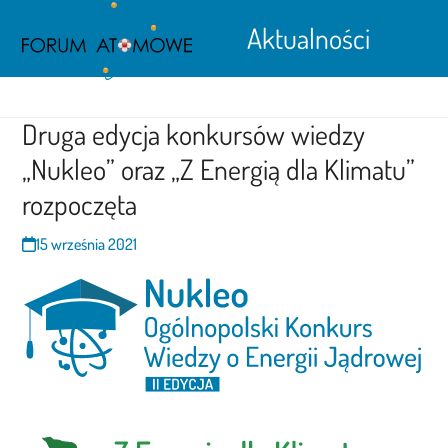
Open
Close
Skip
Aktualności
to
mobile
mobile
content
menu
menu
Druga edycja konkursów wiedzy
„Nukleo” oraz „Z Energią dla Klimatu”
rozpoczęta
15 września 2021