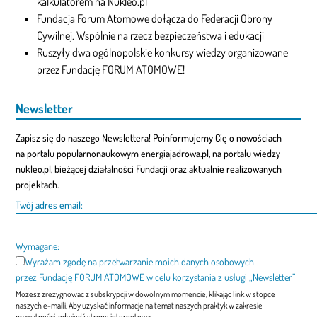
kalkulatorem na Nukleo.pl
Fundacja Forum Atomowe dołącza do Federacji Obrony
Cywilnej. Wspólnie na rzecz bezpieczeństwa i edukacji
Ruszyły dwa ogólnopolskie konkursy wiedzy organizowane
przez Fundację FORUM ATOMOWE!
Newsletter
Zapisz się do naszego Newslettera! Poinformujemy Cię o nowościach
na portalu popularnonaukowym energiajadrowa.pl, na portalu wiedzy
nukleo.pl, bieżącej działalności Fundacji oraz aktualnie realizowanych
projektach.
Twój adres email:
Wymagane:
Wyrażam zgodę na przetwarzanie moich danych osobowych
przez Fundację FORUM ATOMOWE w celu korzystania z usługi „Newsletter”
Możesz zrezygnować z subskrypcji w dowolnym momencie, klikając link w stopce
naszych e-maili. Aby uzyskać informacje na temat naszych praktyk w zakresie
prywatności, odwiedź stronę internetową
"Polityka prywatności"
.