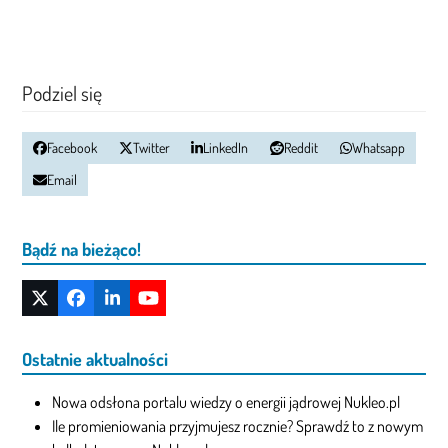
Podziel się
Facebook
Twitter
LinkedIn
Reddit
Whatsapp
Email
Bądź na bieżąco!
Twitter
Facebook
LinkedIn
YouTube
(deprecated)
Ostatnie aktualności
Nowa odsłona portalu wiedzy o energii jądrowej Nukleo.pl
Ile promieniowania przyjmujesz rocznie? Sprawdź to z nowym