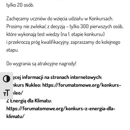
tylko 20 osób.
Zachęcamy uczniów do wzięcia udziału w Konkursach.
Prosimy nie zwlekać z decyzją – tylko 300 pierwszych osób,
które wykonają test wiedzy (na 1. etapie konkursu)
i przekroczą próg kwalifikacyjny, zapraszamy do kolejnego
etapu.
Do wygrania są atrakcyjne nagrody!
Więcej informacji na stronach internetowych:
Przełącz wysoki kontrast
Konkurs Nukleo:
https://forumatomowe.org/konkurs-
nukleo/
Zmień rozmiar czcionki
Z Energią dla Klimatu:
https://forumatomowe.org/konkurs-z-energia-dla-
klimatu/