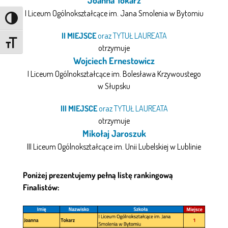
Joanna Tokarz
I Liceum Ogólnokształcące im. Jana Smolenia w Bytomiu
Przełącz wysoki kontrast
II MIEJSCE
oraz TYTUŁ LAUREATA
Zmień rozmiar czcionki
otrzymuje
Wojciech Ernestowicz
I Liceum Ogólnokształcące im. Bolesława Krzywoustego
w Słupsku
III MIEJSCE
oraz TYTUŁ LAUREATA
otrzymuje
Mikołaj Jaroszuk
III Liceum Ogólnokształcące im. Unii Lubelskiej w Lublinie
Poniżej prezentujemy pełną listę rankingową
Finalistów: