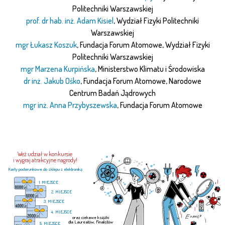
Politechniki Warszawskiej
prof. dr hab. inż. Adam Kisiel
, Wydział Fizyki Politechniki
Warszawskiej
mgr Łukasz Koszuk
, Fundacja Forum Atomowe, Wydział Fizyki
Politechniki Warszawskiej
mgr Marzena Kurpińska
, Ministerstwo Klimatu i Środowiska
dr inż. Jakub Ośko
, Fundacja Forum Atomowe, Narodowe
Centrum Badań Jądrowych
mgr inż. Anna Przybyszewska
, Fundacja Forum Atomowe
Weź udział w konkursie
i wygraj atrakcyjne nagrody!
Karty podarunkowe do sklepu z elektroniką
1. MIEJSCE
2. MIEJSCE
3. MIEJSCE
4. MIEJSCE
oraz ciekawe książki
dla Laureatów, Finalistów
5. MIEJSCE