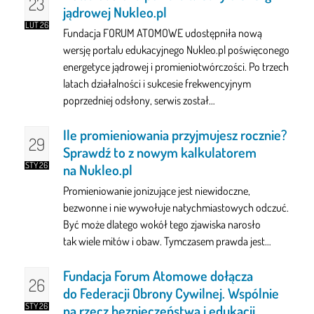
23
jądrowej Nukleo.pl
LUT 26
Fundacja FORUM ATOMOWE udostępniła nową
wersję portalu edukacyjnego Nukleo.pl poświęconego
energetyce jądrowej i promieniotwórczości. Po trzech
latach działalności i sukcesie frekwencyjnym
poprzedniej odsłony, serwis został…
Ile promieniowania przyjmujesz rocznie?
29
Sprawdź to z nowym kalkulatorem
STY 26
na Nukleo.pl
Promieniowanie jonizujące jest niewidoczne,
bezwonne i nie wywołuje natychmiastowych odczuć.
Być może dlatego wokół tego zjawiska narosło
tak wiele mitów i obaw. Tymczasem prawda jest…
Fundacja Forum Atomowe dołącza
26
do Federacji Obrony Cywilnej. Wspólnie
STY 26
na rzecz bezpieczeństwa i edukacji