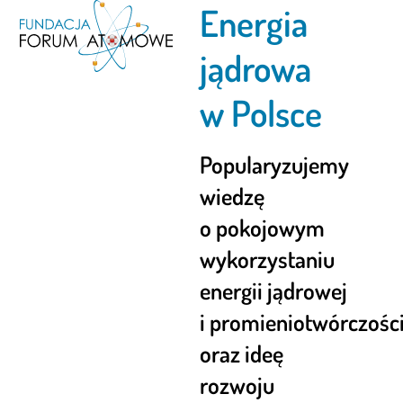
Energia
Open
Close
Skip
to
mobile
mobile
content
jądrowa
menu
menu
w Polsce
Popularyzujemy
wiedzę
o pokojowym
wykorzystaniu
energii jądrowej
i promieniotwórczośc
oraz ideę
rozwoju