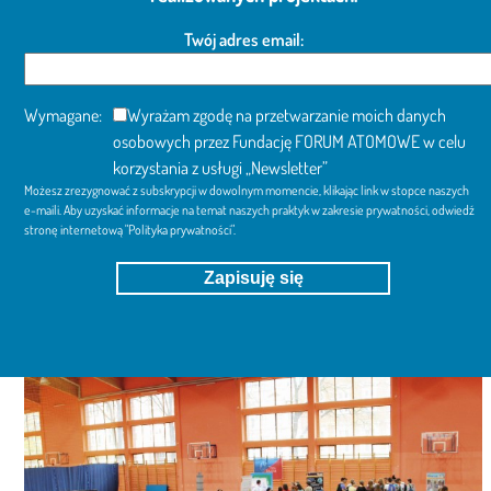
Twój adres email:
Wymagane:
Wyrażam zgodę na przetwarzanie moich danych
osobowych przez Fundację FORUM ATOMOWE w celu
korzystania z usługi „Newsletter”
Możesz zrezygnować z subskrypcji w dowolnym momencie, klikając link w stopce naszych
e-maili. Aby uzyskać informacje na temat naszych praktyk w zakresie prywatności, odwiedź
stronę internetową
"Polityka prywatności"
.
Use
the
left
and