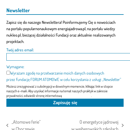
Newsletter
Zapisz się do naszego Newslettera! Poinformujemy Cię o nowościach
na portalu popularnonaukowym energiajadrowa.pl, na portalu wiedzy
nukleo.pl, bieżącej działalności Fundacji oraz aktualnie realizowanych
projektach.
Twój adres email:
Wymagane:
Wyrażam zgodę na przetwarzanie moich danych osobowych
przez Fundację FORUM ATOMOWE w celu korzystania z usługi „Newsletter”
Możesz zrezygnować z subskrypcji w dowolnym momencie, klikając link w stopce
naszych e-maili. Aby uzyskać informacje na temat naszych praktyk w zakresie
prywatności, odwiedź stronę internetową
"Polityka prywatności"
.
„Atomowe ferie”
O energetyce jądrowej
previous
next
w Choczewie
w wejherowskich szkołach