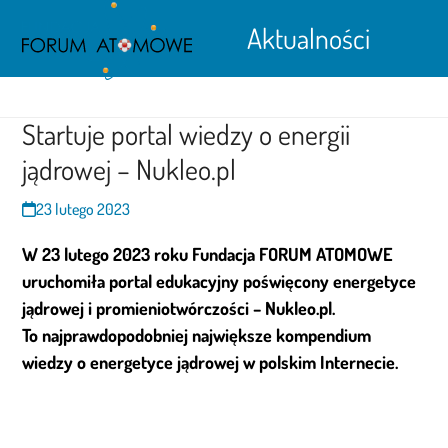
Open
Close
Skip
Aktualności
to
mobile
mobile
content
menu
menu
Startuje portal wiedzy o energii
jądrowej – Nukleo.pl
23 lutego 2023
W 23 lutego 2023 roku Fundacja FORUM ATOMOWE
uruchomiła portal edukacyjny poświęcony energetyce
jądrowej i promieniotwórczości – Nukleo.pl.
To najprawdopodobniej największe kompendium
wiedzy o energetyce jądrowej w polskim Internecie.