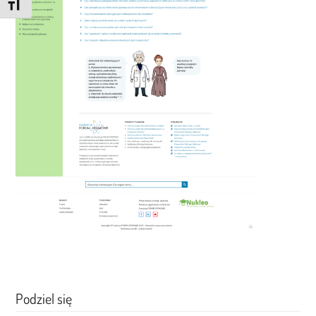
Zmień rozmiar czcionki
Podziel się