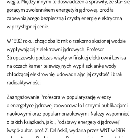
węgla. Między innymi te doświadczenia sprawiły, że stał się
gorącym zwolennikiem energetyki jądrowej, źródła
zapewniającego bezpieczną i czystą energię elektryczną
w przystępnej cenie.
W 1992 roku, chcąc obalić mit o rzekomo skażonej wodzie
wypływającej z elektrowni jądrowych, Profesor
Strupczewski podczas wizyty w fińskiej elektrowni Loviisa
na oczach kamer telewizyjnych wypił szklankę wody
chłodzącej elektrownię, udowadniając jej czystość i brak
radioaktywności.
Zaangażowanie Profesora w popularyzację wiedzy
o energetyce jądrowej zaowocowało licznymi publikacjami
naukowymi oraz popularnonaukowymi. Należy wspomnieć
o takich książkach, jak: „Podstawy energetyki jądrowej”
(współautor: prof. Z. Celiński), wydana przez WNT w 1984