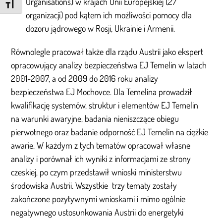
Organisations) w krajach Unii Europejskiej (27
Zmień rozmiar czcionki
organizacji) pod kątem ich możliwości pomocy dla
dozoru jądrowego w Rosji, Ukrainie i Armenii.
Równolegle pracował także dla rządu Austrii jako ekspert
opracowujący analizy bezpieczeństwa EJ Temelin w latach
2001-2007, a od 2009 do 2016 roku analizy
bezpieczeństwa EJ Mochovce. Dla Temelina prowadził
kwalifikację systemów, struktur i elementów EJ Temelin
na warunki awaryjne, badania nieniszczące obiegu
pierwotnego oraz badanie odporność EJ Temelin na ciężkie
awarie. W każdym z tych tematów opracował własne
analizy i porównał ich wyniki z informacjami ze strony
czeskiej, po czym przedstawił wnioski ministerstwu
środowiska Austrii. Wszystkie trzy tematy zostały
zakończone pozytywnymi wnioskami i mimo ogólnie
negatywnego ustosunkowania Austrii do energetyki