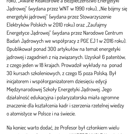
roku, „Awarie Reaktorowe a Bezpieczeństwo Energetyki
Jądrowej” (wydana przez WNT w 1990 roku), „Nie bójmy się
energetyki jądrowej” (wydana przez Stowarzyszenie
Elektryków Polskich w 2010 roku) oraz „Zaufajmy
Energetyce Jądrowej” (wydana przez Narodowe Centrum
Badań Jądrowych we współpracy z PGE EJ 1 w 2016 roku).
Opublikował ponad 300 artykułów na temat energetyki
jądrowej i zagadnień z nią związanych. Uzyskał 6 patentów,
z czego jeden w 18 krajach. Prowadził wykłady na ponad
30 kursach szkoleniowych, z czego 15 poza Polską. Był
inicjatorem i współorganizatorem dziesięciu edycji
Międzynarodowej Szkoły Energetyki Jądrowej. Jego
działalność edukacyjna i polaryzatorska miała ogromne
znaczenie dla kształcenia kadr i szerzenia rzetelnej wiedzy
o atomistyce w Polsce i na świecie.
Na koniec warto dodać, że Profesor był członkiem wielu