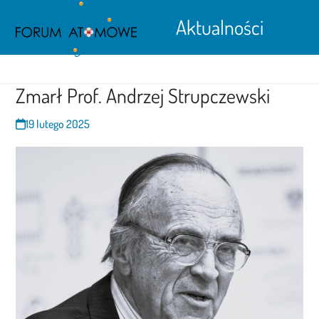
Open
Close
Skip
Aktualności
to
mobile
mobile
content
menu
menu
Zmarł Prof. Andrzej Strupczewski
19 lutego 2025