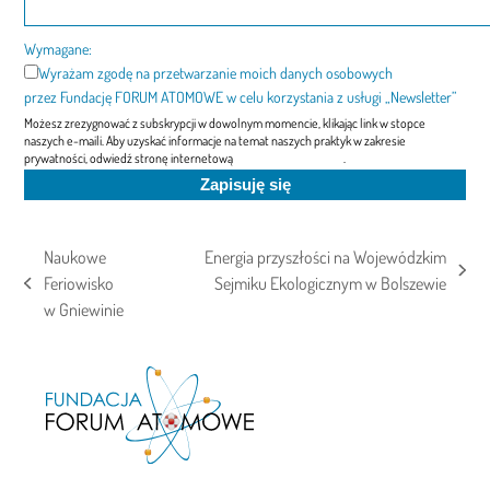
Wymagane:
Wyrażam zgodę na przetwarzanie moich danych osobowych
przez Fundację FORUM ATOMOWE w celu korzystania z usługi „Newsletter”
Możesz zrezygnować z subskrypcji w dowolnym momencie, klikając link w stopce
naszych e-maili. Aby uzyskać informacje na temat naszych praktyk w zakresie
prywatności, odwiedź stronę internetową
"Polityka prywatności"
.
Naukowe
Energia przyszłości na Wojewódzkim
next
Feriowisko
Sejmiku Ekologicznym w Bolszewie
previous
post:
w Gniewinie
post: