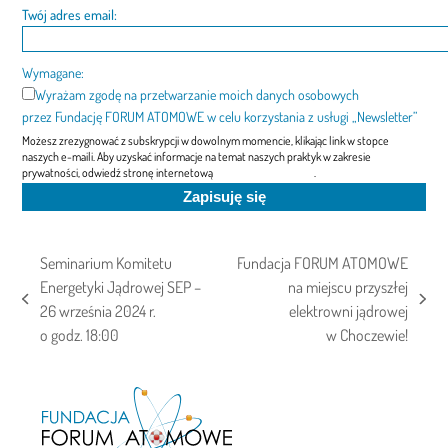
Twój adres email:
Wymagane:
Wyrażam zgodę na przetwarzanie moich danych osobowych
przez Fundację FORUM ATOMOWE w celu korzystania z usługi „Newsletter”
Możesz zrezygnować z subskrypcji w dowolnym momencie, klikając link w stopce
naszych e-maili. Aby uzyskać informacje na temat naszych praktyk w zakresie
prywatności, odwiedź stronę internetową
"Polityka prywatności"
.
Seminarium Komitetu
Fundacja FORUM ATOMOWE
Energetyki Jądrowej SEP –
na miejscu przyszłej
previous
next
26 września 2024 r.
elektrowni jądrowej
post:
post:
o godz. 18:00
w Choczewie!