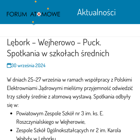
Open
Close
Skip
Aktualności
to
mobile
mobile
content
menu
menu
Lębork – Wejherowo – Puck.
Spotkania w szkołach średnich
30 września 2024
W dniach 25-27 września w ramach współpracy z Polskimi
Elektrowniami Jądrowymi mieliśmy przyjemność odwiedzić
trzy szkoły średnie z atomową wystawą. Spotkania odbyły
się w:
Powiatowym Zespole Szkół nr 3 im. ks. E.
Roszczynialskiego w Wejherowie,
Zespole Szkół Ogólnokształcących nr 2 im. Karola
Wojtyły w Lęborku,