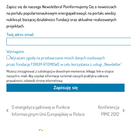
Zapisz się do naszego Newslettera! Poinformujemy Cię o nowościach
na portalu popularnonaukowym energiajadrowa.pl, na portalu wiedzy
nukleo.pl, bieżącej działalności Fundacji oraz aktualnie realizowanych
projektach.
Twój adres email:
Wymagane:
Wyrażam zgodę na przetwarzanie moich danych osobowych
przez Fundację FORUM ATOMOWE w celu korzystania z usługi „Newsletter”
Możesz zrezygnować z subskrypcji w dowolnym momencie, klikając link w stopce
naszych e-maili. Aby uzyskać informacje na temat naszych praktyk w zakresie
prywatności, odwiedź stronę internetową
"Polityka prywatności"
.
O energetyce jądrowej w Punkcie
Konferencja
previous
next
Informacyjnym Unii Europejskiej w Polsce
PIME 2012
post:
post: