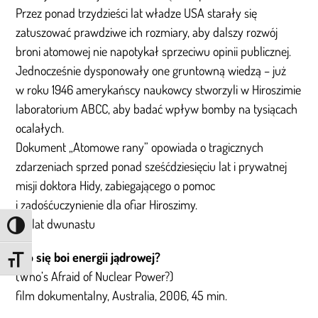
Przez ponad trzydzieści lat władze USA starały się
zatuszować prawdziwe ich rozmiary, aby dalszy rozwój
broni atomowej nie napotykał sprzeciwu opinii publicznej.
Jednocześnie dysponowały one gruntowną wiedzą – już
w roku 1946 amerykańscy naukowcy stworzyli w Hiroszimie
laboratorium ABCC, aby badać wpływ bomby na tysiącach
ocalałych.
Dokument „Atomowe rany” opowiada o tragicznych
zdarzeniach sprzed ponad sześćdziesięciu lat i prywatnej
misji doktora Hidy, zabiegającego o pomoc
i zadośćuczynienie dla ofiar Hiroszimy.
Od lat dwunastu
Przełącz wysoki kontrast
Kto się boi energii jądrowej?
Zmień rozmiar czcionki
(Who’s Afraid of Nuclear Power?)
film dokumentalny, Australia, 2006, 45 min.