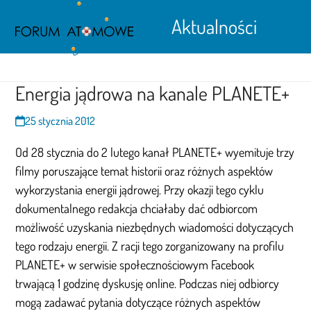
Open
Close
Skip
Aktualności
to
mobile
mobile
content
menu
menu
Energia jądrowa na kanale PLANETE+
25 stycznia 2012
Od 28 stycznia do 2 lutego kanał PLANETE+ wyemituje trzy
filmy poruszające temat historii oraz różnych aspektów
wykorzystania energii jądrowej. Przy okazji tego cyklu
dokumentalnego redakcja chciałaby dać odbiorcom
możliwość uzyskania niezbędnych wiadomości dotyczących
tego rodzaju energii. Z racji tego zorganizowany na profilu
PLANETE+ w serwisie społecznościowym Facebook
trwającą 1 godzinę dyskusję online. Podczas niej odbiorcy
mogą zadawać pytania dotyczące różnych aspektów